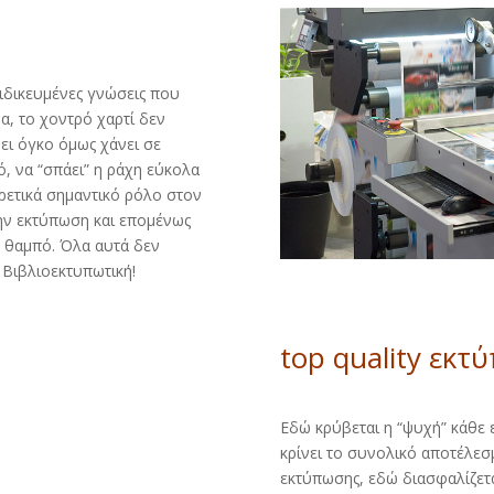
ιδικευμένες γνώσεις που
μα, το χοντρό χαρτί δεν
νει όγκο όμως χάνει σε
ό, να “σπάει” η ράχη εύκολα
αιρετικά σημαντικό ρόλο στον
ην εκτύπωση και επομένως
ή θαμπό. Όλα αυτά δεν
Βιβλιοεκτυπωτική!
top quality εκτ
Εδώ κρύβεται η “ψυχή” κάθε 
κρίνει το συνολικό αποτέλεσ
εκτύπωσης, εδώ διασφαλίζετ