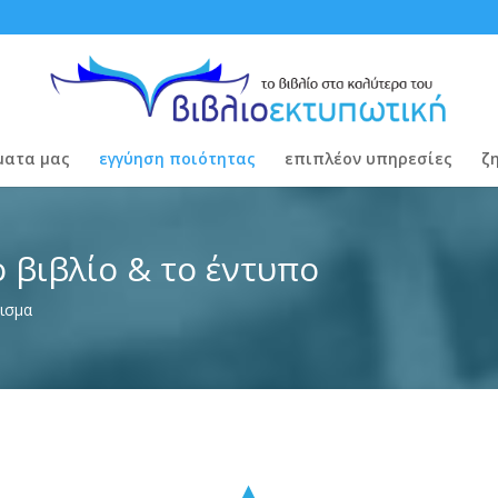
ματα μας
εγγύηση ποιότητας
επιπλέον υπηρεσίες
ζ
 βιβλίο & το έντυπο
ρισμα