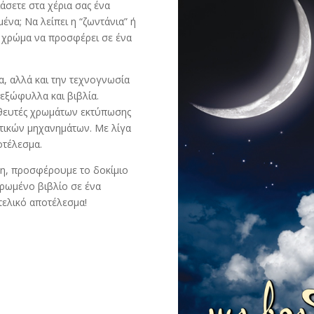
ιάσετε στα χέρια σας ένα
να; Να λείπει η “ζωντάνια” ή
 χρώμα να προσφέρει σε ένα
α, αλλά και την τεχνογνωσία
 εξώφυλλα και βιβλία.
ηθευτές χρωμάτων εκτύπωσης
ωτικών μηχανημάτων. Με λίγα
οτέλεσμα.
ση, προσφέρουμε το δοκίμιο
ρωμένο βιβλίο σε ένα
 τελικό αποτέλεσμα!