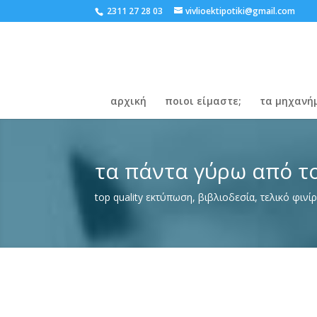
2311 27 28 03
vivlioektipotiki@gmail.com
αρχική
ποιοι είμαστε;
τα μηχανή
τα πάντα γύρω από το
top quality εκτύπωση, βιβλιοδεσία, τελικό φινί