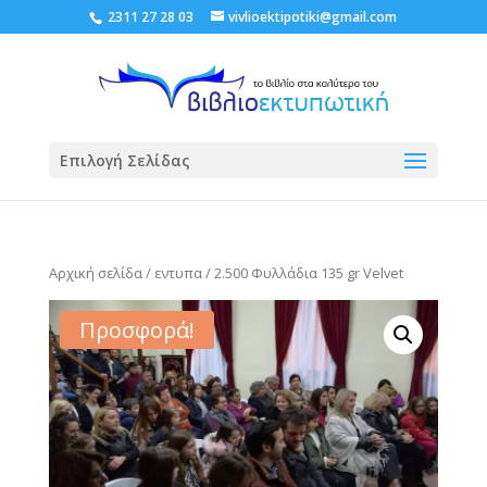
2311 27 28 03
vivlioektipotiki@gmail.com
Επιλογή Σελίδας
Αρχική σελίδα
/
εντυπα
/ 2.500 Φυλλάδια 135 gr Velvet
Προσφορά!