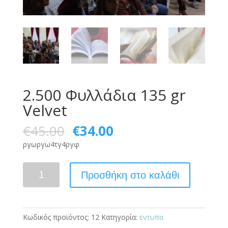
2.500 Φυλλάδια 135 gr
Velvet
€
45.00
€
34.00
ργωργω4τγ4ργφ
2.500
Προσθήκη στο καλάθι
Φυλλάδια
135
gr
Velvet
Κωδικός προϊόντος:
12
Κατηγορία:
εντυπα
ποσότητα